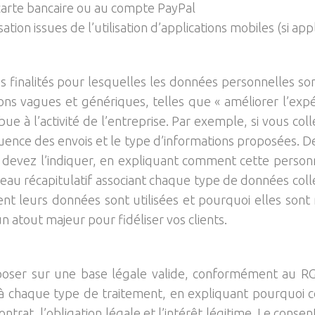
 carte bancaire ou au compte PayPal
tion issues de l’utilisation d’applications mobiles (si app
finalités pour lesquelles les données personnelles sont 
ions vagues et génériques, telles que « améliorer l’expér
bue à l’activité de l’entreprise. Par exemple, si vous co
quence des envois et le type d’informations proposées. D
devez l’indiquer, en expliquant comment cette personnal
bleau récapitulatif associant chaque type de données coll
leurs données sont utilisées et pourquoi elles sont né
 atout majeur pour fidéliser vos clients.
ser sur une base légale valide, conformément au RGPD
 à chaque type de traitement, en expliquant pourquoi c
trat, l’obligation légale et l’intérêt légitime. Le cons