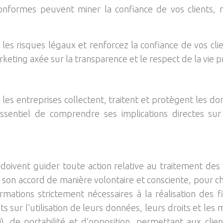
onformes peuvent miner la confiance de vos clients, n
 les risques légaux et renforcez la confiance de vos cl
keting axée sur la transparence et le respect de la vie p
s entreprises collectent, traitent et protègent les do
 essentiel de comprendre ses implications directes s
ivent guider toute action relative au traitement des 
er son accord de manière volontaire et consciente, pour c
ations strictement nécessaires à la réalisation des fi
ts sur l’utilisation de leurs données, leurs droits et les
li), de portabilité et d’opposition, permettant aux cli