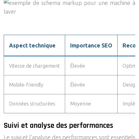
Aspect technique
Importance SEO
Recom
Vitesse de chargement
Élevée
Optimis
Mobile-friendly
Élevée
Design 
Données structurées
Moyenne
Impléme
Suivi et analyse des performances
Le suivi et l’analyse des performances sont essentiels