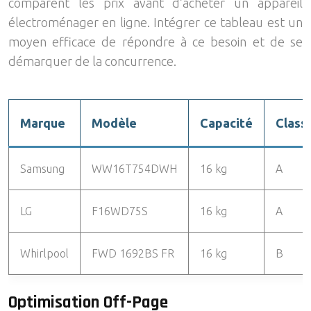
comparent les prix avant d’acheter un appareil
électroménager en ligne. Intégrer ce tableau est un
moyen efficace de répondre à ce besoin et de se
démarquer de la concurrence.
Marque
Modèle
Capacité
Class
Samsung
WW16T754DWH
16 kg
A
LG
F16WD75S
16 kg
A
Whirlpool
FWD 1692BS FR
16 kg
B
Optimisation Off-Page