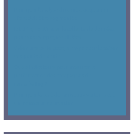
Pourquoi l’analyse du coût d’acquisition
client doit être segmentée
Iot thing : optimiser la collecte de données
pour vos campagnes ciblées
Créer une carte google maps pour localiser
vos points de vente
Quels indicateurs pour mesurer la
performance des campagnes de
remarketing ?
Pourquoi la part de nouveaux visiteurs est
un indicateur à surveiller