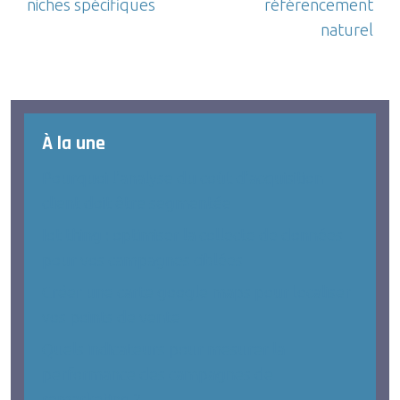
niches spécifiques
référencement
naturel
À la une
Pourquoi l’analyse du coût d’acquisition
client doit être segmentée
Iot thing : optimiser la collecte de données
pour vos campagnes ciblées
Créer une carte google maps pour localiser
vos points de vente
Quels indicateurs pour mesurer la
performance des campagnes de
remarketing ?